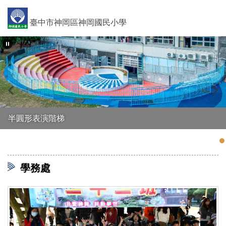
跳
到
臺中市神岡區神岡國民小學
主
要
內
容
區
中庭小道
學務處