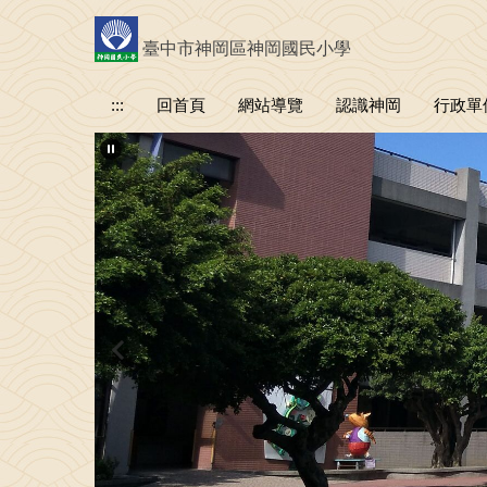
跳
到
臺中市神岡區神岡國民小學
主
要
:::
回首頁
網站導覽
認識神岡
行政單
內
容
區