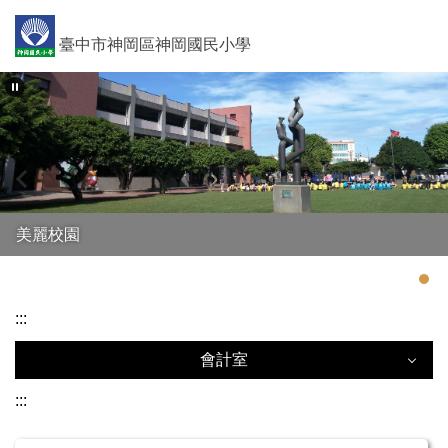
跳
到
臺中市神岡區神岡國民小學
主
要
內
容
區
美麗校園
:::
會計室
:::
會計室