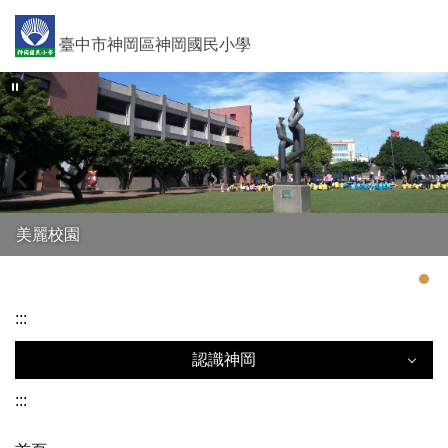
跳
到
臺中市神岡區神岡國民小學
主
要
內
容
區
美麗校園
:::
認識神岡
:::
認識神岡