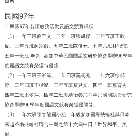
首頁
學校概況
民國97年
神小大事紀
1. 民國97年各項教務活動及語文競賽成績：
校徽校歌
（1）一年三班劉至文、二年一班張凱傑、二年五班王欣
交通位置
榆、三年五班蔣宗彦、五年二班陳俊元、五年六班林冠儒、
五年一班江坤璘、參加中華民國國語文研究協會舉辦96學年
本校學區
度國語文競賽榮獲特優獎。
校刊-神岡心橋
（2）一年三班王湘湄、二年四班阮筠秀、二年六班徐郁
婷、二年四班王楷涵、三年五班蔡尹文、四年一班蔡育男、
四年二班王依萍、四年二班袁靖怡參加中華民國國語文研究
協會舉辦96學年度國語文競賽榮獲優勝獎。
（3）二年六班陳春龍國小組二年級參加國際扶輪社與日本
國越谷南扶輪社聯合主辦之第十六屆中日「世界和平」美
展。