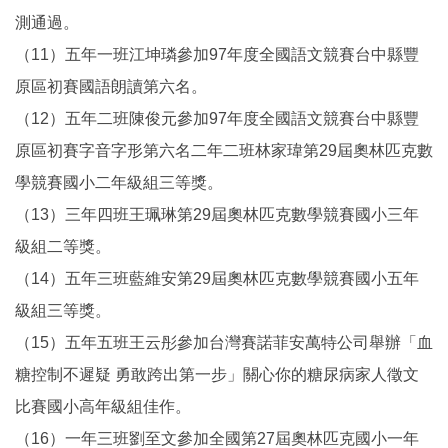
測通過。
（11）五年一班江坤璘參加97年度全國語文競賽台中縣豐
原區初賽國語朗讀第六名。
（12）五年二班陳俊元參加97年度全國語文競賽台中縣豐
原區初賽字音字形第六名二年二班林家瑋第29屆奧林匹克數
學競賽國小二年級組三等獎。
（13）三年四班王珮琳第29屆奧林匹克數學競賽國小三年
級組二等獎。
（14）五年三班藍維安第29屆奧林匹克數學競賽國小五年
級組三等獎。
（15）五年五班王云彤參加台灣賽諾菲安萬特公司舉辦「血
糖控制不遲疑 勇敢跨出第一步」關心你的糖尿病家人徵文
比賽國小高年級組佳作。
（16）一年三班劉至文參加全國第27屆奧林匹克國小一年