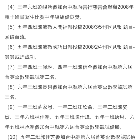
（4）三年六班劉峻溏參加台中縣向善行慈善會舉辦2008年
親子繪畫寫生比賽中年級組優良獎。
（5）五年四班陳沛敬人間福報投稿2008/3/5刊登見報 題目-
頭破血流。
（6）五年四班陳沛敬國語日報投稿2008/2/4刊登見報 題目-
舅舅戒煙成功。
（7）三年四班王佩琳、四年一班陳信全參加台中縣第六屆
菁英盃數學競試第二名。
（8）六年三班陳長泉參加台中縣第六屆菁英盃數學競試第
三名。
（9）一年三班蘇家恩、一年二班江欣俞、三年二班陳姿
妏、三年六班林佳翰、五年三班陳仕烽、五年一班唐琳、六
年五班林承翰參加台中縣第六屆菁英盃數學競試優勝。
（10）五年二班郭佳芝參加台中縣第六屆菁英盃數學競試檢