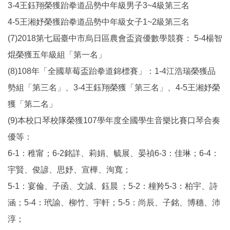
3-4王鈺翔榮獲跆拳道品勢中年級男子3~4級第三名
4-5王湘妤榮獲跆拳道品勢中年級女子1~2級第三名
(7)2018第七屆臺中市烏日區農會盃資優數學競賽： 5-4楊智
焜榮獲五年級組「第一名」
(8)108年「全國草莓盃跆拳道錦標賽」：1-4江浩瑞榮獲品
勢組「第三名」、3-4王鈺翔榮獲「第三名」、4-5王湘妤榮
獲「第二名」
(9)本校口琴校隊榮獲107學年度全國學生音樂比賽口琴合奏
優等：
6-1：稚甯；6-2銘詳、莉娟、毓展、晏禎6-3：佳琳；6-4：
宇賢、俊諺、思妤、宣樺、洵寬；
5-1：宴倫、子函、文誠、鈺晨 ；5-2：橦羚5-3：柏宇、詩
涵；5-4：玳諭、柳竹、宇軒；5-5：尚辰、子銘、博穗、沛
淳；