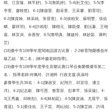
晴、江宜璇、林芊妤)、5-3(詹凱婷)、5-4(杜艾佳)、5-5(李
亭萱、盧映慈)、6-1(陳揚晉、顏采萱、王采馨、劉育瑄)、
6-2(陳資翰、林采純、朱晉萱)、6-3(侯柏安、蘇明豐、張佑
疄、廖祥羽)、6-4(許栢彰、陳楷元、陳凱傑、劉沅蓁、王翊
嘉、林宜貞、余善智、6-5(詹明真、陳婕玲、林妙茹、蔣昀
芷)
(18)臺中市108學年度閩南語講古比賽： 2-2林育翔榮獲低年
級乙組「第二名」(林吟徽老師指導)。
(19)臺中市108學年度學生音樂比賽口琴合奏榮獲優等第二
名： 指導老師:何佩玲、許湘羚 行政支援:吳淑玲
參賽學生共38名： 4-1(陳政安、紀翔方、邱宜瑄、潘立
洋)、4-2(紀志叡、陳可恩、詹育容、彭聿芊、張采璇)、4-
3(王秀鑫、邱映彤)、4-4(林柏廷)、4-5(陳資涵、尤晨宇、張
廑宬)、5-1(蔡佳佑、王子芸、周紜禎)、5-2(陳芷綺、許瑀