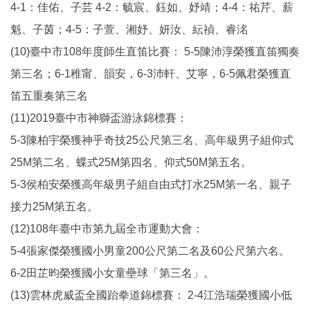
4-1：佳佑、子芸 4-2：毓宸、鈺如、妤靖；4-4：祐芹、薪
魁、子茵；4-5：子萱、湘妤、妍汝、紜禎、睿洺
(10)臺中市108年度師生直笛比賽： 5-5陳沛淳榮獲直笛獨奏
第三名；6-1稚甯、韻安，6-3沛軒、艾寧，6-5佩君榮獲直
笛五重奏第三名
(11)2019臺中市神獅盃游泳錦標賽：
5-3陳柏宇榮獲神乎奇技25公尺第三名、高年級男子組仰式
25M第二名、蝶式25M第四名、仰式50M第五名。
5-3侯柏安榮獲高年級男子組自由式打水25M第一名、親子
接力25M第五名。
(12)108年臺中市第九屆全市運動大會：
5-4張家傑榮獲國小男童200公尺第二名及60公尺第六名。
6-2田芷昀榮獲國小女童壘球「第三名」。
(13)雲林虎威盃全國跆拳道錦標賽： 2-4江浩瑞榮獲國小低