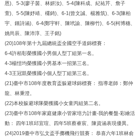
恩)、5-3(廖子茵、林妍汝)、5-4(陳科成、紀祐芹、詹子
萱)、5-5(陳妤靖、欉錡)、6-1(曾文誠、楊雅筑)、6-3(陳柏
宇、鍾詩涵)、6-4(鄭宇軒、陳玳諭、陳柳竹)、6-5(柯博穗、
姚尚辰、陳沛淳、王子銘)
(20)108年第十九屆總統盃全國空手道錦標賽：
6-4許栢彰榮獲國小男個人型丁組第一名。
4-3楊愷均榮獲國小男基本一招第三名。
4-3王冠凱榮獲國小個人型丁組第三名。
(21)臺中市108年度教育盃躲避球錦標賽： 指導老師：鄭仲
龍、林秉澄。
(22)本校躲避球隊榮獲國小女童丙組第二名。
(23)臺中市108年家庭健康小管家培力計畫-我的餐盤-彩繪活
動： 四年1班邱宜瑄、四年5班蔡睿宸、陳資涵表現優異。
(24)2019臺中市弘文盃手擲機飛行競賽： 恭喜六年1班林俞