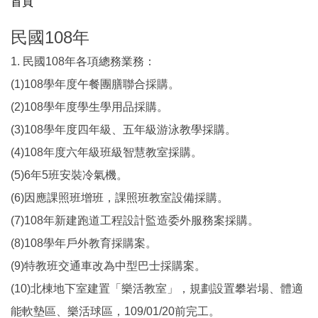
首頁
學校概況
民國108年
神小大事紀
1. 民國108年各項總務業務：
校徽校歌
(1)108學年度午餐團膳聯合採購。
交通位置
(2)108學年度學生學用品採購。
(3)108學年度四年級、五年級游泳教學採購。
本校學區
(4)108年度六年級班級智慧教室採購。
校刊-神岡心橋
(5)6年5班安裝冷氣機。
(6)因應課照班增班，課照班教室設備採購。
(7)108年新建跑道工程設計監造委外服務案採購。
(8)108學年戶外教育採購案。
(9)特教班交通車改為中型巴士採購案。
(10)北棟地下室建置「樂活教室」，規劃設置攀岩場、體適
能軟墊區、樂活球區，109/01/20前完工。