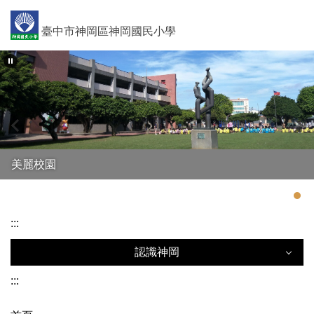
跳
到
臺中市神岡區神岡國民小學
主
要
內
容
區
美麗校園
:::
認識神岡
:::
認識神岡