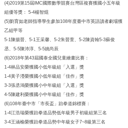
(4)2019第15屆IMC國際數學競賽台灣區複賽獲國小五年級
組優等獎： 5-4楊智焜
(5)劉育如老師指導學生參加108年度臺中市英語讀者劇場獲
乙組甲等
5-1陳揚晉、5-1王采馨、5-2朱晉萱、5-2陳資翰5-3蘇俊
丞、5-5陳沛淳、5-5姚尚辰
(6)2018年第43屆國泰全國兒童繪畫比賽：
1-4林品安榮獲國小低年級組「入選」獎
1-4黃子瀅榮獲國小低年級組「佳作」獎
3-3張丞鴻榮獲國小中年級組「入選」獎
4-5陳建利榮獲國小中年級組「佳作」獎
(6)108年臺中市「市長盃」跆拳道錦標賽：
1-4江浩瑞榮獲跆拳道品勢低年級男子初級組第三名
3-4王涵榆榮獲跆拳道品勢中年級女子7~8級第三名