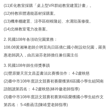
(11)E化教室採購「桌上型VR群組教室建置計畫」。
(12)特教班體適能器材採購案。
(13)機車棚建置、涼亭區樹根隆起、水溝陷落修復。
(14)北棟教室電力改善案。
2. 民國108年各項幼兒園業務：
108.08黃湘琳老師介聘至烏日區僑仁國小附設幼兒園，羅美
惠老師調入，由呂淑芬老師擔任兼任園主任
3. 民國108年師生得獎事蹟
(1)豐原樂天宫文昌盃書法比賽獲佳作： 4-2盧映慈
(2)臺中市108年度語文競賽初賽榮獲第6區國小學生組閩南
語朗讀第四名： 4-2盧映慈(林吟徽老師指導)
(3)臺中市108年度語文競賽初賽第6區榮獲國小學生組作文
第四名： 5-4蔡函澐(陳靖雯老師指導)